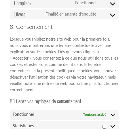
to
Complianz
google-
Fonctionnel
Consent
service
fonts
to
Divers
weglot
Finalité en attente d’enquête
Consent
service
to
complianz
8. Consentement
service
divers
Lorsque vous visitez notre site web pour la première fois,
nous vous montrerons une fenêtre contextuelle avec une
explication sur les cookies. Dès que vous cliquez sur
« Accepter », vous consentez à ce que nous utilisions tous les
cookies et extensions comme décrit dans la fenêtre
contextuelle et la présente politiquede cookies. Vous pouvez
désactiver l’utilisation des cookies via votre navigateur, mais
veuillez noter que notre site web pourrait ne plus fonctionner
correctement.
8.1 Gérez vos réglages de consentement
Fonctionnel
Toujours activé
Statistiques
Statistiques