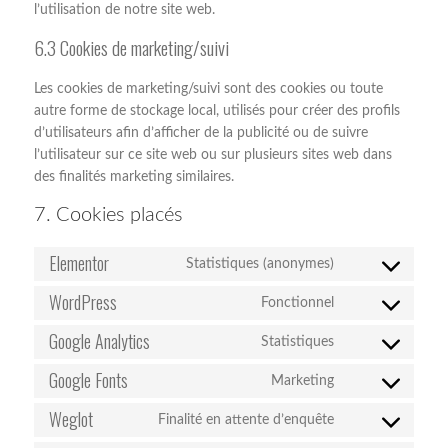
l’utilisation de notre site web.
6.3 Cookies de marketing/suivi
Les cookies de marketing/suivi sont des cookies ou toute
autre forme de stockage local, utilisés pour créer des profils
d’utilisateurs afin d’afficher de la publicité ou de suivre
l’utilisateur sur ce site web ou sur plusieurs sites web dans
des finalités marketing similaires.
7. Cookies placés
Elementor
Statistiques (anonymes)
Consent
to
WordPress
Fonctionnel
Consent
service
to
Google Analytics
elementor
Statistiques
Consent
service
to
Google Fonts
wordpress
Marketing
Consent
service
to
Weglot
google-
Finalité en attente d’enquête
Consent
service
analytics